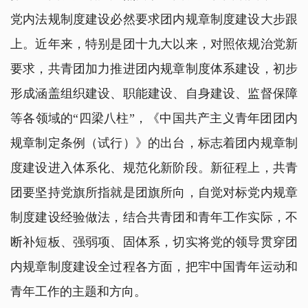
党内法规制度建设必然要求团内规章制度建设大步跟
上。近年来，特别是团十九大以来，对照依规治党新
要求，共青团加力推进团内规章制度体系建设，初步
形成涵盖组织建设、职能建设、自身建设、监督保障
等各领域的“四梁八柱”，《中国共产主义青年团团内
规章制定条例（试行）》的出台，标志着团内规章制
度建设进入体系化、规范化新阶段。新征程上，共青
团要坚持党旗所指就是团旗所向，自觉对标党内规章
制度建设经验做法，结合共青团和青年工作实际，不
断补短板、强弱项、固体系，切实将党的领导贯穿团
内规章制度建设全过程各方面，把牢中国青年运动和
青年工作的主题和方向。