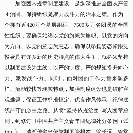
加强团内规章制度建设，是纵深推进全面从严管
团治团、保持组织凝聚力战斗力的治本之策。作为一
个拥有近420万个基层组织、7500多万名团员的全国
性组织，要确保始终以党的旗帜为旗帜、以党的方向
为方向、以党的意志为意志，确保以昂扬姿态紧跟党
投身具有许多新的历史特点的伟大斗争，就必须坚持
以制度建设为主线，以严的制度、严的规矩提升向心
力、激发战斗力。同时，面对团的工作力量来源多
样、流动较快等现实特点，加强制度建设也是破解客
观难题，保证工作标准恒定、优良作风传承、纪律底
线严守的必由之路。从将“坚持依规治团”写入团章总
则，到修订《中国共产主义青年团纪律处分条例（试
行）》，清晰传递出依靠制度管根本、管长远、管常