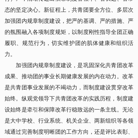
态的坚定决心。新征程上，共青团要全方位、多层次
加强团内规章制度建设，把严的基调、严的措施、严
的氛围融入各项制度规矩，以制度刚性指导全团正确
履职、规范行为，切实维护团的肌体健康和组织活
力。
加强团内规章制度建设，是巩固深化共青团改革
成果、推动团的事业长期健康发展的内在动力。改革
是共青团事业发展的不竭动力，而制度建设贯穿改革
始终。纵观党领导下共青团改革的实践历程，制度建
设始终是牵引和保障改革行稳致远的一条主线。无论
是大中学校、行业系统、机关企业、两新组织等各领
域通过完善制度明晰团的工作方向，还是评比表彰、