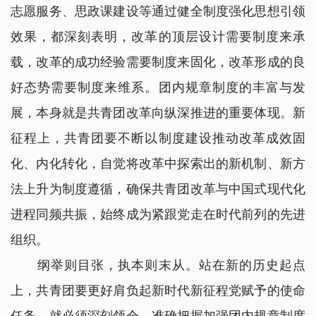
志愿服务、思政课建设等通过健全制度强化思想引领
效果，都深刻表明，改革的顶层设计需要制度来承
载，改革的成功经验需要制度来固化，改革形成的良
好态势需要制度来维系。团内规章制度的丰富与发
展，本身就是共青团改革向纵深推进的重要体现。新
征程上，共青团要不断以制度建设推动改革成效固
化、内化转化，自觉将改革中探索出的新机制、新方
法上升为制度遵循，确保共青团改革与中国式现代化
进程同频共振，始终成为紧跟党走在时代前列的先进
组织。
纲举则目张，执本则末从。站在新的历史起点
上，共青团要更好肩负起新时代新征程党赋予的使命