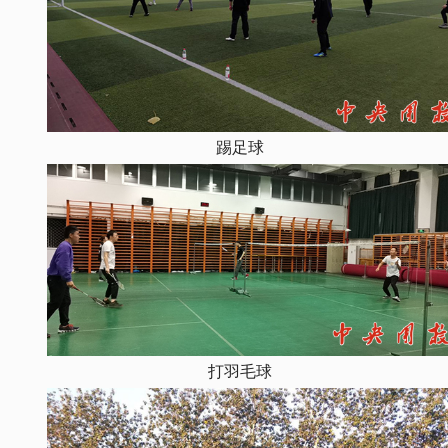
踢足球
打羽毛球