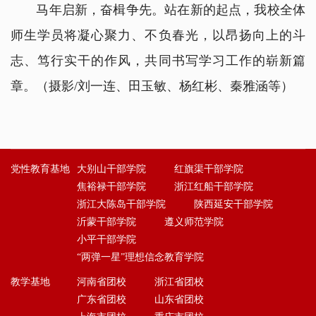
马年启新，奋楫争先。站在新的起点，我校全体
师生学员将凝心聚力、不负春光，以昂扬向上的斗
志、笃行实干的作风，共同书写学习工作的崭新篇
章。
（摄影/刘一连、田玉敏、杨红彬、秦雅涵等）
党性教育基地
大别山干部学院
红旗渠干部学院
焦裕禄干部学院
浙江红船干部学院
浙江大陈岛干部学院
陕西延安干部学院
沂蒙干部学院
遵义师范学院
小平干部学院
“两弹一星”理想信念教育学院
教学基地
河南省团校
浙江省团校
广东省团校
山东省团校