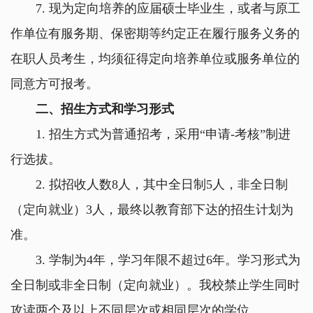
7.
现为定向培养的应届硕士毕业生，或者与原工
作单位有服务期、保密期等约定正在履行服务义务的
在职人员考生，均须征得定向培养单位或服务单位的
同意方可报考。
二、招生方式和学习形式
1.
招生方式为普通招考，采用
“
申请
-
考核
”
制进
行选拔。
2.
拟招收人数
8
人，其中全日制
5
人，非全日制
（定向就业）
3
人，最终以教育部下达的招生计划为
准。
3.
学制为
4
年，学习年限不超过
6
年。学习形式为
全日制或非全日制（定向就业）。我校禁止学生同时
攻读两个及以上不同层次或相同层次的学位。