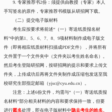
9.
专家推荐书
2
份：须提供由教授（专家）本人
手写签名的原件，专家推荐书模版从研招网下载。
（二）提交电子版材料
考生应按要求将前述
“
（一）寄送纸质报名材
料
”
中的第
1
、
5
、
6
、
7
、
8
、
9
项材料制作成电子版文
件（即将相应纸质材料扫描成
PDF
文件），并将所有
文件置于一个文件夹中（文件夹以考生姓名命名）。
然后考生登陆研招网，按研招网的提示和要求上传文
件夹，上传成功后再将文件夹制作成压缩包发送至我
校研究生部指定邮箱（
yjsc@cyu.edu.cn
）。
注意：上述
6
份文件，均需与
“
（一）寄送纸质报
名材料
”
部分相关材料的内容和要求保持一致，但要
进行
匿名
处理，即在电子版材料中
隐去考生的姓名、