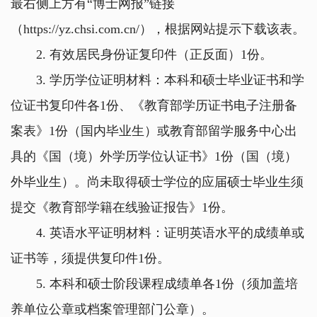
最右侧上方有
“
博士网报
”
链接
（
https://yz.chsi.com.cn/
），根据网站提示下载该表。
2.
有效居民身份证复印件（正反面）
1
份。
3.
学历学位证明材料：本科和硕士毕业证书和学
位证书复印件各
1
份、《教育部学历证书电子注册备
案表》
1
份（国内毕业生）或教育部留学服务中心出
具的《国（境）外学历学位认证书》
1
份（国（境）
外毕业生）。尚未取得硕士学位的应届硕士毕业生须
提交《教育部学籍在线验证报告》
1
份。
4.
英语水平证明材料：证明英语水平的成绩单或
证书等，须提供复印件
1
份。
5.
本科和硕士阶段课程成绩单各
1
份（须加盖培
养单位公章或档案管理部门公章）。