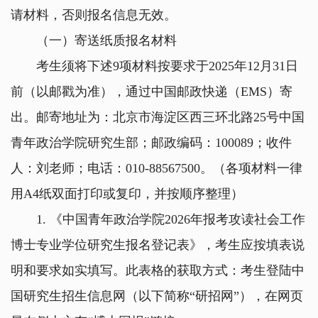
请材料，否则报名信息无效。
（一）寄送纸质报名材料
考生须将下述
9
项材料按要求于
2025
年
12
月
31
日
前（以邮戳为准），通过中国邮政快递（
EMS
）寄
出。邮寄地址为：北京市海淀区西三环北路
25
号中国
青年政治学院研究生部；邮政编码：
100089
；收件
人：刘老师；电话：
010-88567500
。（各项材料一律
用
A4
纸双面打印或复印，并按顺序整理）
1.
《中国青年政治学院
2026
年报考攻读社会工作
博士专业学位研究生报名登记表》，考生应按填表说
明和要求如实填写。此表格的获取方式：考生登陆中
国研究生招生信息网（以下简称
“
研招网
”
），在网页