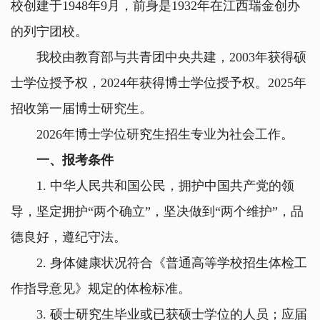
校创建于
1948
年
9
月，前身是
1932
年在江西瑞金创办
的列宁团校。
我校由教育部与共青团中央共建，
2003
年获得硕
士学位授予权，
2024
年获得博士学位授予权。
2025
年
招收第一届博士研究生。
2026
年博士学位研究生招生专业为社会工作。
一、报考条件
1.
中华人民共和国公民，拥护中国共产党的领
导，坚定拥护
“
两个确立
”
，坚决做到
“
两个维护
”
，品
德良好，遵纪守法。
2.
身体健康状况符合《普通高等学校招生体检工
作指导意见》规定的体检标准。
3.
硕士研究生毕业或已获硕士学位的人员；应届