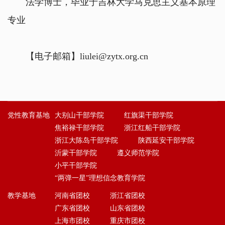
法学博士，毕业于吉林大学马克思主义基本原理
专业
【电子邮箱】liulei@zytx.org.cn
党性教育基地
大别山干部学院
红旗渠干部学院
焦裕禄干部学院
浙江红船干部学院
浙江大陈岛干部学院
陕西延安干部学院
沂蒙干部学院
遵义师范学院
小平干部学院
“两弹一星”理想信念教育学院
教学基地
河南省团校
浙江省团校
广东省团校
山东省团校
上海市团校
重庆市团校