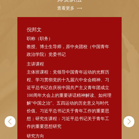
工作系。1990年10月，经团中央组织部批
查看更多
准，逻辑学教研室并入马列主义理论部，
倪邦文
陆
经济管理教研室并入马列主义理论部政治
职称（职务）
职
经济学教研室。1994年，马列主义理论部
教授、博士生导师，原中央团校（中国青年
教
改为社会科学系，开设国民经济管理专
政治学院）党委书记
治
业。1996年9月，国民经济管理专业从社
主讲课程
主
届四
《习
主体班课程：党领导中国青年运动的光辉历
研
会科学系分离出来，成立经济管理系。同
富
程、学习贯彻党的十九届六中全会精神、习
中
时，社会科学系改为社会科学部。社会科
定信
近平总书记在庆祝中国共产主义青年团成立
场现
100周年大会上的重要讲话精神解读、如何理
学部是在我校哲学、政治经济学、党史党
典著
解“中国之治”、五四运动的历史意义与时代
建、科学社会主义教研室四个处级机构的
价值、习近平总书记关于青年工作的重要思
想；研究生课程：习近平总书记关于青年工
基础上建立起来的。
作的重要思想研究
实践
2006年12月，学校成立中国马克思主
研究方向