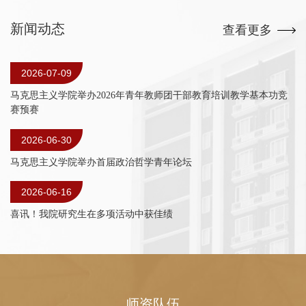
研室。1963年12月，学校成立国际共运教
新闻动态
研室。1978年8月，学校决定，为恢复哲
查看更多
学、政治经济学、党史党建教研室创造条
2026-07-09
件，在政治理论教研室内先成立哲学组、
马克思主义学院举办2026年青年教师团干部教育培训教学基本功竞
政经组、党史组、资料组等四个组。
赛预赛
自上世纪八十年代开始，马克思主义
2026-06-30
学院获得新的发展。1984年7月，学校成
马克思主义学院举办首届政治哲学青年论坛
立经济管理教研室和科学社会主义教研
2026-06-16
室。1985年12月，随着中国青年政治学院
喜讯！我院研究生在多项活动中获佳绩
筹建，在哲学、经济学、党史党建、科学
社会主义教研室的基础上，学校开始筹建
马列主义理论部。1986年6月，学校正式
成立马列主义理论部、青年工作系和少年
师资队伍