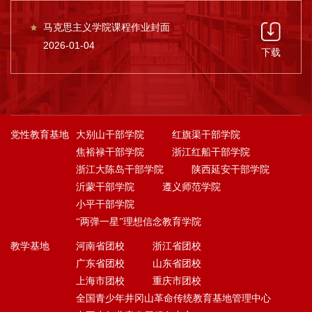
部。2021年10月，根据工作需要，习近平
马克思主义学院课程作业封面
新时代中国特色社会主义思想教研部整体
2026-01-04
下载
归并至马克思主义学院。
马克思主义学院在波澜壮阔的发展
中，始终高度重视学科建设和高端人才培
党性教育基地
大别山干部学院
红旗渠干部学院
养。目前，已经初步建成较为完整的马克
焦裕禄干部学院
浙江红船干部学院
思主义理论及相关学科体系，学科布局科
浙江大陈岛干部学院
陕西延安干部学院
沂蒙干部学院
遵义师范学院
学合理。2003年获批马克思主义理论与思
小平干部学院
想政治教育硕士学位授予权，2011年获批
“两弹一星”理想信念教育学院
哲学、马克思主义理论等两个一级学科硕
教学基地
河南省团校
浙江省团校
广东省团校
山东省团校
士学位授予权，现招收马克思主义哲学、
上海市团校
重庆市团校
中国哲学、外国哲学、马克思主义基本原
全国青少年井冈山革命传统教育基地管理中心