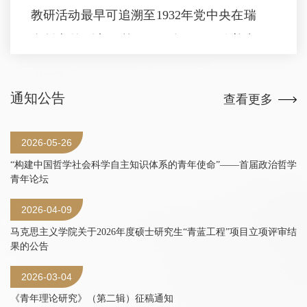
教研活动最早可追溯至1932年党中央在瑞
金创办的列宁团校。1948年9月，随着中
央团校正式创建，马克思主义学院始终坚
持党的领导和社会主义办学方向，历经不
通知公告
查看更多
同发展阶段。
新中国成立后，1951年2月，学校成
2026-05-26
立马列主义教研室。1954年11月，经团中
“构建中国哲学社会科学自主知识体系的青年使命”——首届政治哲学
青年论坛
央书记处批准，将马列主义教研室改为哲
2026-04-09
学教研室，另成立马列主义教研室，团的
马克思主义学院关于2026年度硕士研究生“青蓝工程”项目立项评审结
业务课教学由新成立的马列主义教研室担
果的公告
任。1956年2月，经团中央书记处批准，
2026-03-04
撤销马列主义教研室，成立青年团工作教
《青年理论研究》（第二辑）征稿通知