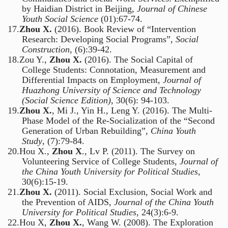
by Haidian District in Beijing,
Journal of Chinese
Youth Social Science
(01):67-74.
17.
Zhou X.
(2016). Book Review of “Intervention
Research: Developing Social Programs”,
Social
Construction
, (6):39-42.
18.
Zou Y.,
Zhou X.
(2016). The Social Capital of
College Students: Connotation, Measurement and
Differential Impacts on Employment,
Journal of
Huazhong University of Science and Technology
(Social Science Edition)
, 30(6): 94-103.
19.
Zhou X.
, Mi J., Yin H., Leng Y. (2016). The Multi-
Phase Model of the Re-Socialization of the “Second
Generation of Urban Rebuilding”,
China Youth
Study
, (7):79-84.
20.
Hou X.,
Zhou X
., Lv P. (2011). The Survey on
Volunteering Service of College Students,
Journal of
the China Youth University for Political Studies
,
30(6):15-19.
21.
Zhou X.
(2011). Social Exclusion, Social Work and
the Prevention of AIDS,
Journal of the China Youth
University for Political Studies
, 24(3):6-9.
22.
Hou X,
Zhou X.
, Wang W. (2008). The Exploration