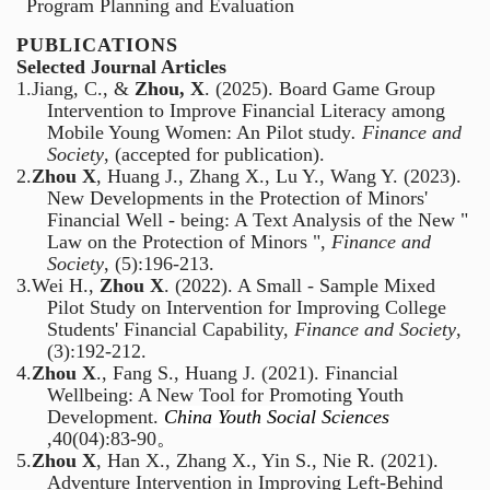
Program Planning and Evaluation
PUBLICATIONS
Selected
Journal Articles
1.
Jiang, C., &
Zhou, X
. (2025). Board Game Group
Intervention to Improve Financial Literacy among
Mobile Young Women: An Pilot study
. Finance and
Society
, (accepted for publication).
2.
Zhou X
, Huang J., Zhang X., Lu Y., Wang Y. (2023).
New Developments in the Protection of Minors'
Financial Well - being: A Text Analysis of the New "
Law on the Protection of Minors ",
Finance and
Society
, (5):196-213.
3.
Wei H.,
Zhou X
. (2022). A Small - Sample Mixed
Pilot Study on Intervention for Improving College
Students' Financial Capability,
Finance and Society
,
(3):192-212.
4.
Zhou X
., Fang S., Huang J. (2021). Financial
Wellbeing: A New Tool for Promoting Youth
Development.
China Youth Social Sciences
,40(04):83-90
。
5.
Zhou X
, Han X., Zhang X., Yin S., Nie R. (2021).
Adventure Intervention in Improving Left-Behind