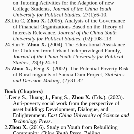
on Tutoring Activities for the Adaption of new
College Students,
Journal of the China Youth
University for Political Studies
, 27(1):6-10.
23.
Liu C,
Zhou X.
(2005). Analysis of the Governance
of Financial Organizations Based on the Theory of
Interests Relevance,
Journal of the China Youth
University for Political Studies
, (02):108-113.
24.
Sun Y.
Zhou X.
(2004). The Educational Assistance
for Children from Urban Underprivileged Family,
Journal of the China Youth University for Political
Studies
, 23(3):24-30.
25.
Zhou X.,
Feng X. (2002). The Potential Poverty Risk
of Rural migrants of Sanxia Dam Project,
Statistics
and Decision Making,
(2):31-32.
Book (Chapters)
1.
Deng S., Huang J., Fang S.,
Zhou X.
(Eds.). (2023).
Anti-poverty social work from the perspective of
asset building: Development, Dialogue, and
Enlightenment.
East China University of Science and
Technology Press
.
2.
Zhou X.
(2016). Study on Youth from Rebuilding
Community,
China Youth Press
, Beijing.