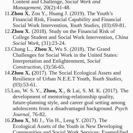
Content and Challenge,
Social Work and
Management
, 20(2):41-48.
11.
Zhou X
, Zou Y., Huang J. (2019). The Youth’s
Financial Risk, Financial Capability and Financial
Social Work Intervention,
Youth Studies
, (03):69-81.
12.
Zhou X
. (2018). Study on the Financial Risk of
College Student and Social Work Intervention,
China
Social Work
, (31):23-24.
13.
Chang L.,
Zhou X
, Wu S. (2018). The Grand
Challenges for Social Work in the United States:
Interpretation and Enlightenment,
Social
Construction,
(3):56-65.
14.
Zhou X. (
2017). The Social Ecological Assets and
Resilience of Urban N.E.E.T Youth,
Youth Studies
,
(03):53-61.
15.
Lau, W. S. Y.,
Zhou, X
., & Lai, S. M. K. (2017). The
development of mentoring‐relationship quality,
future‐planning style, and career goal setting among
adolescents from a disadvantaged background.
Psych
Journal
, 76-82.
16.
Zhou X
, Mi J., Yin H., Leng Y. (2017). The
Ecological Assets of the Youth in New Developing
Communities and Social Work Services: Exemplified