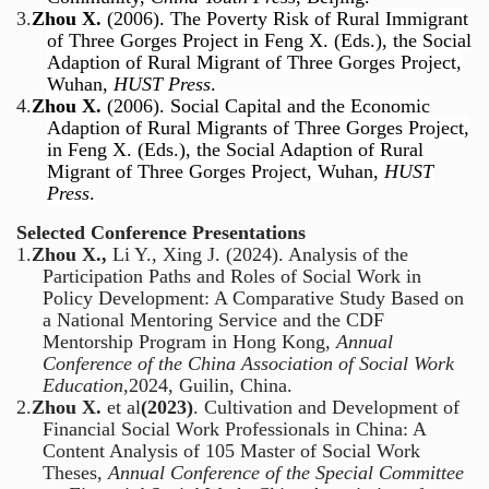
3.
Zhou X.
(2006). The Poverty Risk of Rural Immigrant
of Three Gorges Project in Feng X. (Eds.), the Social
Adaption of Rural Migrant of Three Gorges Project,
Wuhan,
HUST Press
.
4.
Zhou X.
(2006). Social Capital and the Economic
Adaption of Rural Migrants of Three Gorges Project,
in Feng X. (Eds.), the Social Adaption of Rural
Migrant of Three Gorges Project, Wuhan,
HUST
Press
.
Selected Conference Presentations
1.
Zhou X.,
Li Y., Xing J. (2024). Analysis of the
Participation Paths and Roles of Social Work in
Policy Development: A Comparative Study Based on
a National Mentoring Service and the CDF
Mentorship Program in Hong Kong,
Annual
Conference of the China Association of Social Work
Education
,2024, Guilin, China.
2.
Zhou X.
et al
(2023)
. Cultivation and Development of
Financial Social Work Professionals in China: A
Content Analysis of 105 Master of Social Work
Theses,
Annual Conference of the Special Committee