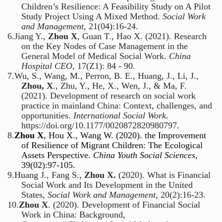
Children’s Resilience: A Feasibility Study on A Pilot
Study Project Using A Mixed Method.
Social Work
and Management
, 21(04):16-24.
6.
Jiang Y.,
Zhou X
, Guan T., Hao X. (2021). Research
on the Key Nodes of Case Management in the
General Model of Medical Social Work.
China
Hospital CEO
, 17(Z1): 84 - 90.
7.
Wu, S., Wang, M., Perron, B. E., Huang, J., Li, J.,
Zhou, X
., Zhu, Y., He, X., Wen, J., & Ma, F.
(2021). Development of research on social work
practice in mainland China: Context, challenges, and
opportunities.
International Social Work
.
https://doi.org/10.1177/0020872820980797.
8.
Zhou X
, Hou X., Wang W. (2020). the Improvement
of Resilience of Migrant Children: The Ecological
Assets Perspective.
China Youth Social Sciences
,
39(02):97-105.
9.
Huang J., Fang S.,
Zhou X.
(2020). What is Financial
Social Work and Its Development in the United
States,
Social Work and Management
, 20(2):16-23.
10.
Zhou X
. (2020). Development of Financial Social
Work in China: Background,